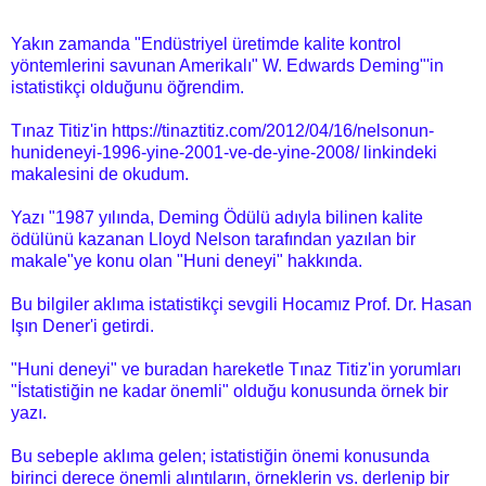
Yakın zamanda "Endüstriyel üretimde kalite kontrol
yöntemlerini savunan Amerikalı" W. Edwards Deming"'in
istatistikçi olduğunu öğrendim.
Tınaz Titiz'in https://tinaztitiz.com/2012/04/16/nelsonun-
hunideneyi-1996-yine-2001-ve-de-yine-2008/ linkindeki
makalesini de okudum.
Yazı "1987 yılında, Deming Ödülü adıyla bilinen kalite
ödülünü kazanan Lloyd Nelson tarafından yazılan bir
makale"ye konu olan "Huni deneyi" hakkında.
Bu bilgiler aklıma istatistikçi sevgili Hocamız Prof. Dr. Hasan
Işın Dener'i getirdi.
"Huni deneyi" ve buradan hareketle Tınaz Titiz'in yorumları
"İstatistiğin ne kadar önemli" olduğu konusunda örnek bir
yazı.
Bu sebeple aklıma gelen; istatistiğin önemi konusunda
birinci derece önemli alıntıların, örneklerin vs. derlenip bir