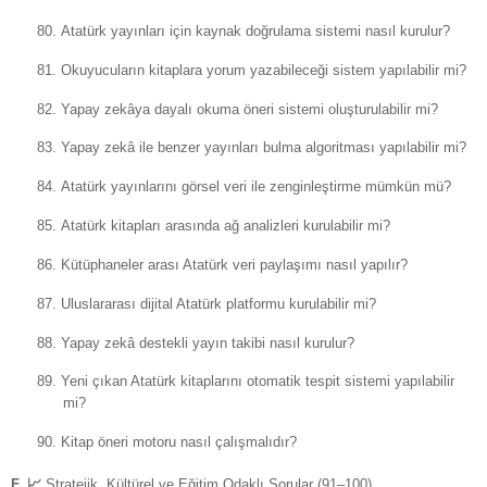
80.
Atatürk yayınları için kaynak doğrulama sistemi nasıl kurulur?
81.
Okuyucuların kitaplara yorum yazabileceği sistem yapılabilir mi?
82.
Yapay zekâya dayalı okuma öneri sistemi oluşturulabilir mi?
83.
Yapay zekâ ile benzer yayınları bulma algoritması yapılabilir mi?
84.
Atatürk yayınlarını görsel veri ile zenginleştirme mümkün mü?
85.
Atatürk kitapları arasında ağ analizleri kurulabilir mi?
86.
Kütüphaneler arası Atatürk veri paylaşımı nasıl yapılır?
87.
Uluslararası dijital Atatürk platformu kurulabilir mi?
88.
Yapay zekâ destekli yayın takibi nasıl kurulur?
89.
Yeni çıkan Atatürk kitaplarını otomatik tespit sistemi yapılabilir
mi?
90.
Kitap öneri motoru nasıl çalışmalıdır?
F.
📈
Stratejik, Kültürel ve Eğitim Odaklı Sorular (91–100)