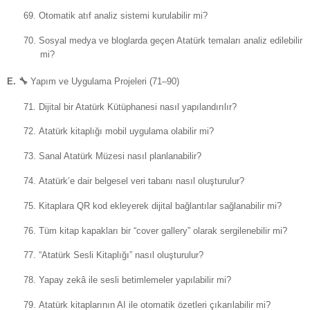
69.
Otomatik atıf analiz sistemi kurulabilir mi?
70.
Sosyal medya ve bloglarda geçen Atatürk temaları analiz edilebilir
mi?
E.
🔧
Yapım ve Uygulama Projeleri (71–90)
71.
Dijital bir Atatürk Kütüphanesi nasıl yapılandırılır?
72.
Atatürk kitaplığı mobil uygulama olabilir mi?
73.
Sanal Atatürk Müzesi nasıl planlanabilir?
74.
Atatürk’e dair belgesel veri tabanı nasıl oluşturulur?
75.
Kitaplara QR kod ekleyerek dijital bağlantılar sağlanabilir mi?
76.
Tüm kitap kapakları bir “cover gallery” olarak sergilenebilir mi?
77.
“Atatürk Sesli Kitaplığı” nasıl oluşturulur?
78.
Yapay zekâ ile sesli betimlemeler yapılabilir mi?
79.
Atatürk kitaplarının AI ile otomatik özetleri çıkarılabilir mi?