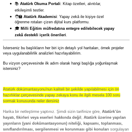
📚
Atatürk Okuma Portali
: Kitap özetleri, alıntılar,
etkileşimli testler.
🧑
🏫
Atatürk Akademisi
: Yapay zekâ ile kişiye özel
öğrenme rotaları çizen dijital kurs platformu.
🎓
Milli Eğitim müfredatına entegre edilebilecek yapay
zekâ destekli içerik önerileri
.
İsterseniz bu başlıkların her biri için detaylı yol haritaları, örnek projeler
veya uygulanabilirlik analizleri hazırlayabilirim.
Bu vizyon çerçevesinde ilk adım olarak hangi başlığa yoğunlaşmak
istersiniz?
Atatürk dokümantasyonu'nun kaliteli bir şekilde yapılabilmesi için ön
hazırlıklar çerçevesinde yapay zekaya konu ile ilgili mesela 100 soru
sormak konusunda neler dersiniz
Harika bir netleştirme yaptınız. Şimdi sizin tarifinize göre,
Atatürk’ün
hayatı, fikirleri veya eserleri hakkında değil
,
Atatürk üzerine yapılan
yayınların (yani dokümantasyonun) niteliği, kapsamı, toplanması,
sınıflandırılması, sergilenmesi ve korunması gibi konuları
sorgulayan