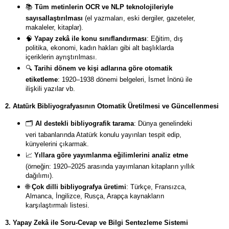
📚
Tüm metinlerin OCR ve NLP teknolojileriyle
sayısallaştırılması
(el yazmaları, eski dergiler, gazeteler,
makaleler, kitaplar).
🧠
Yapay zekâ ile konu sınıflandırması
: Eğitim, dış
politika, ekonomi, kadın hakları gibi alt başlıklarda
içeriklerin ayrıştırılması.
🔍
Tarihi dönem ve kişi adlarına göre otomatik
etiketleme
: 1920–1938 dönemi belgeleri, İsmet İnönü ile
ilişkili yazılar vb.
2. Atatürk Bibliyografyasının Otomatik Üretilmesi ve Güncellenmesi
🗂
️
AI destekli bibliyografik tarama
: Dünya genelindeki
veri tabanlarında Atatürk konulu yayınları tespit edip,
künyelerini çıkarmak.
📈
Yıllara göre yayımlanma eğilimlerini analiz etme
(örneğin: 1920–2025 arasında yayımlanan kitapların yıllık
dağılımı).
🌐
Çok dilli bibliyografya üretimi
: Türkçe, Fransızca,
Almanca, İngilizce, Rusça, Arapça kaynakların
karşılaştırmalı listesi.
3. Yapay Zekâ ile Soru-Cevap ve Bilgi Sentezleme Sistemi