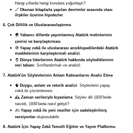
Hangi yıllarda hangi konulara yoğunlaştı?
🔗
Okunan kitaplarla yapılan devrimler arasında olası
ilişkiler üzerine hipotezler
.
6. Çok Dillilik ve Uluslararasılaştırma
🌍
Yabancı dillerde yayımlanmış Atatürk metinlerinin
çevrisi ve karşılaştırması
.
🧭
Yapay zekâ ile uluslararası ansiklopedilerdeki Atatürk
maddelerinin karşılaştırmalı analizi
.
🧾
Dünya liderlerinin Atatürk hakkında söylediklerinin
veri tabanı
: Sınıflandırmalı ve analizli.
7. Atatürk'ün Söylevlerinin Anlam Katmanlarını Analiz Etme
🧠
Duygu, anlam ve retorik analizi
: Söylevlerin yapay
zekâ ile çözümlemesi.
🕰
️
Zaman serileriyle kıyaslama
: Söylev dili 1920’lerde
nasıldı, 1930’larda nasıl gelişti?
✍️
Yapay zekâ ile yeni nesiller için sadeleştirilmiş
versiyonlar
oluşturulabilir.
8. Atatürk İçin Yapay Zekâ Temelli Eğitim ve Yayım Platformu