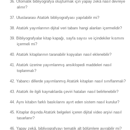
36.
Otomatik bibliyografya oluşturmak için yapay zekâ nasıl devreye
alınır?
37.
Uluslararası Atatürk bibliyografyası yapılabilir mi?
38.
Atatürk yayınlarının dijital veri tabanı hangi alanları içermelidir?
39.
Bibliyografyalar kitap kapağı, sayfa sayısı ve içindekiler kısmını
içermeli mi?
40.
Atatürk kitaplarının taranabilir kopyaları nasıl eklenebilir?
41.
Atatürk üzerine yayımlanmış ansiklopedi maddeleri nasıl
toplanmalı?
42.
Yabancı dillerde yayımlanmış Atatürk kitapları nasıl sınıflanmalı?
43.
Atatürk ile ilgili kaynaklarda çeviri hataları nasıl belirlenebilir?
44.
Aynı kitabın farklı baskılarını ayırt eden sistem nasıl kurulur?
45.
Kitaplar dışında Atatürk belgeleri içeren dijital video arşivi nasıl
tasarlanır?
46.
Yapay zekâ, bibliyografyayı tematik alt bölümlere ayırabilir mi?