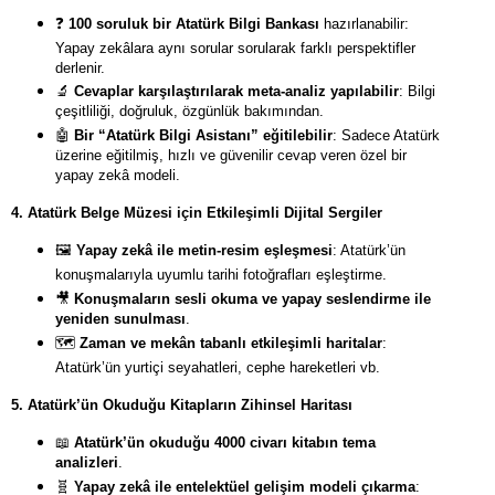
❓
100 soruluk bir Atatürk Bilgi Bankası
hazırlanabilir:
Yapay zekâlara aynı sorular sorularak farklı perspektifler
derlenir.
🔬
Cevaplar karşılaştırılarak meta-analiz yapılabilir
: Bilgi
çeşitliliği, doğruluk, özgünlük bakımından.
🤖
Bir “Atatürk Bilgi Asistanı” eğitilebilir
: Sadece Atatürk
üzerine eğitilmiş, hızlı ve güvenilir cevap veren özel bir
yapay zekâ modeli.
4. Atatürk Belge Müzesi için Etkileşimli Dijital Sergiler
🖼
️
Yapay zekâ ile metin-resim eşleşmesi
: Atatürk’ün
konuşmalarıyla uyumlu tarihi fotoğrafları eşleştirme.
🎥
Konuşmaların sesli okuma ve yapay seslendirme ile
yeniden sunulması
.
🗺
️
Zaman ve mekân tabanlı etkileşimli haritalar
:
Atatürk’ün yurtiçi seyahatleri, cephe hareketleri vb.
5. Atatürk’ün Okuduğu Kitapların Zihinsel Haritası
📖
Atatürk’ün okuduğu 4000 civarı kitabın tema
analizleri
.
🧬
Yapay zekâ ile entelektüel gelişim modeli çıkarma
: