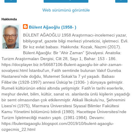
Web sürümünü görüntüle
Hakkımda
Bülent Ağaoğlu (1958- )
BÜLENT AĞAOĞLU 1958 Araştırmacı-incelemeci yazar,
bibliyograf, gazete bilgi merkezi yöneticisi, işletmeci. Evli.
Bir kız evlat babası. Hakkında: Kozak, Nazmi (2017).
Bülent Ağaoğlu: Bir “Ahir Zaman” Şövalyesi. Anatolia:
Turizm Araştırmaları Dergisi, Cilt 28, Sayı 1, Bahar: 153 - 186.
https://docplayer.biz.tr/56687106-Bulent-agaoglu-bir-ahir-zaman-
sovalyesi.html İstanbul'un, Fatih semtinde bulunan Vakıf Gureba
Hastanesi’nde doğdu, Mutemet Sokak’ta 7 yıl yaşadı. Babası
Filibe’de (1928-1997) annesi Üsküp’te (1936- ) dünyaya gelmiştir.
Rumeli kültürünün etkisi altında yetişmiştir. Fatih’in tarihi eserlerle,
meşhur devlet, bilim, kültür, sanat vs. alanlarda ünlü kişilerin yaşadığı
bir semt olmasından çok etkilenmiştir. Atikali İlkokulu’nu, Şehremini
Lisesi’ni (1975), Marmara Üniversitesi Siyasal Bilimler Fakültesi
Kamu Yönetimi bölümünü bitirdi (1980). Hacettepe Üniversitesi’nde
Turizm İşletmeciliği mastırı yaptı. (1981-1984). Devamı:
https://bulentagaoglu.blogspot.com/2019/10/bulent-agaoglu-
ozgecmis_22.html