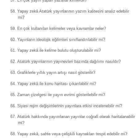
57.
En çok yayın yapan yazarlar kimlerdir?
58.
Yapay zekâ Atatürk yayınlarının yazım kalitesini analiz edebilir
mi?
59.
En çok kullanılan kelimeler veya kavramlar neler?
60.
Yayınların ideolojik eğilimleri sınıflandırılabilir mi?
61.
Yapay zekâ ile kelime bulutu oluşturulabilir mi?
62.
Atatürk yayınlarının yayınevleri bazında dağılımı nasıldır?
63.
Grafiklerle yıllık yayın artışı nasıl gösterilir?
64.
Yapay zekâ ile konu haritası çıkarılabilir mi?
65.
Zaman çizelgesi ile yayın evrimi gösterilebilir mi?
66.
Siyasi rejim değişimlerinin yayınlara etkisi incelenebilir mi?
67.
Atatürk hakkında yayımlanan yayınlar coğrafi olarak haritalanabilir
mi?
68.
Yapay zekâ, sahte veya çelişkili kaynakları tespit edebilir mi?