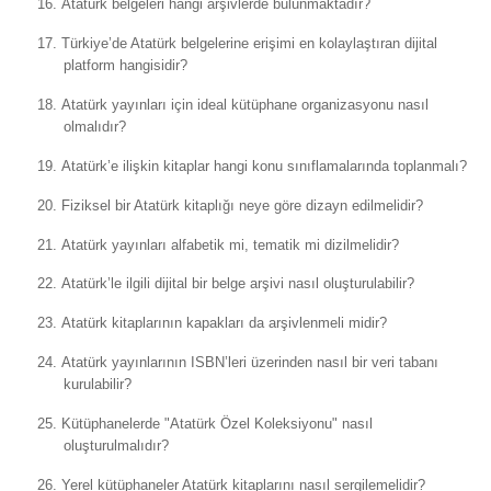
16.
Atatürk belgeleri hangi arşivlerde bulunmaktadır?
17.
Türkiye’de Atatürk belgelerine erişimi en kolaylaştıran dijital
platform hangisidir?
18.
Atatürk yayınları için ideal kütüphane organizasyonu nasıl
olmalıdır?
19.
Atatürk’e ilişkin kitaplar hangi konu sınıflamalarında toplanmalı?
20.
Fiziksel bir Atatürk kitaplığı neye göre dizayn edilmelidir?
21.
Atatürk yayınları alfabetik mi, tematik mi dizilmelidir?
22.
Atatürk’le ilgili dijital bir belge arşivi nasıl oluşturulabilir?
23.
Atatürk kitaplarının kapakları da arşivlenmeli midir?
24.
Atatürk yayınlarının ISBN’leri üzerinden nasıl bir veri tabanı
kurulabilir?
25.
Kütüphanelerde "Atatürk Özel Koleksiyonu" nasıl
oluşturulmalıdır?
26.
Yerel kütüphaneler Atatürk kitaplarını nasıl sergilemelidir?