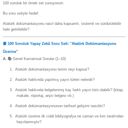
100 soruluk bir örnek set sunuyorum.
Bu soru setiyle hedef:
Atatürk dokümantasyonu nasıl daha kapsamlı, sistemli ve sürdürülebilir
hale getirilebilir?
📘
100 Soruluk Yapay Zekâ Soru Seti: "Atatürk Dokümantasyonu
Üzerine"
A.
📚
Genel Kavramsal Sorular (1–10)
1.
Atatürk dokümantasyonu terimi neyi kapsar?
2.
Atatürk hakkında yapılmış yayın türleri nelerdir?
3.
Atatürk hakkında belgelenmiş kaç farklı yayın türü olabilir? (kitap,
makale, röportaj, arşiv belgesi vb.)
4.
Atatürk dokümantasyonunun tarihsel gelişimi nasıldır?
5.
Atatürk üzerine ilk ciddi bibliyografya ne zaman ve kim tarafından
hazırlanmıştır?