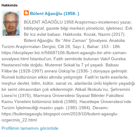
Hakkımda
Bülent Ağaoğlu (1958- )
BÜLENT AĞAOĞLU 1958 Araştırmacı-incelemeci yazar,
bibliyograf, gazete bilgi merkezi yöneticisi, işletmeci. Evli.
Bir kız evlat babası. Hakkında: Kozak, Nazmi (2017).
Bülent Ağaoğlu: Bir “Ahir Zaman” Şövalyesi. Anatolia:
Turizm Araştırmaları Dergisi, Cilt 28, Sayı 1, Bahar: 153 - 186.
https://docplayer.biz.tr/56687106-Bulent-agaoglu-bir-ahir-zaman-
sovalyesi.html İstanbul'un, Fatih semtinde bulunan Vakıf Gureba
Hastanesi’nde doğdu, Mutemet Sokak’ta 7 yıl yaşadı. Babası
Filibe’de (1928-1997) annesi Üsküp’te (1936- ) dünyaya gelmiştir.
Rumeli kültürünün etkisi altında yetişmiştir. Fatih’in tarihi eserlerle,
meşhur devlet, bilim, kültür, sanat vs. alanlarda ünlü kişilerin yaşadığı
bir semt olmasından çok etkilenmiştir. Atikali İlkokulu’nu, Şehremini
Lisesi’ni (1975), Marmara Üniversitesi Siyasal Bilimler Fakültesi
Kamu Yönetimi bölümünü bitirdi (1980). Hacettepe Üniversitesi’nde
Turizm İşletmeciliği mastırı yaptı. (1981-1984). Devamı:
https://bulentagaoglu.blogspot.com/2019/10/bulent-agaoglu-
ozgecmis_22.html
Profilimin tamamını görüntüle