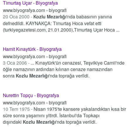
Timurtaş Uçar - Biyografya
www.biyografya.com › biyografi
20 Oca 2000 -
Kozlu Mezarlığı
'nda babasının yanına
defnedildi. KAYNAKÇA: Timurtaş Hoca vefat etti
(turkiyegazetesi.com, 21.01.2000),Timurtaş Uçar Hoca ...
Hamit Kınaytürk - Biyografya
www.biyografya.com › biyografi
3 Oca 2006 -
... Kınaytürk'ün cenazesi, Teşvikiye Camii'nde
öğle namazının ardından kılınan cenaze namazından
sonra
Kozlu Mezarlığı
'nda toprağa verildi.
Nurettin Topçu - Biyografya
www.biyografya.com › biyografi
10 Tem 1975 -
Nisan 1975'te kansere yakalandıktan kısa bir
süre sonra yaşamını yitirdi. İstanbul'da Topkapı
dışındaki
Kozlu Mezarlığı
'nda toprağa verildi.