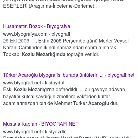
ESERLERİ (Araştırma-İnceleme-Derleme):.
Hüsamettin Bozok - Biyografya
www.biyografya.com › biyografi
28 Eki 2008 -
... Ekim 2008 Perşembe günü Merter Veysel
Karani Camiinden ikindi namazından sonra alınarak
Topkapı
Kozlu Mezarlığında
toprağa verildi.
Türker Acaroğlu biyografisi burada ünlülerin ... - biyografi.net
www.biyografi.net › kisiayrinti
Eski
Kozlu
Mezarlığı'na defnedildi. ... bir gayeye adayan,
hayatını kutsal saydığı hizmetlere vakfeden kültür
adamlarımızdan biri de Mehmet Türker
Acaroğlu
'dur.
Mustafa Kaplan - BiYOGRAFi.NET
www.biyografi.net › kisiyazdir
Parti daha sonra Milliyetçi Hareket Partisi (MHP) adını aldı.