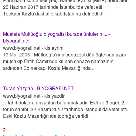
25 Haziran 2017 tarihinde İstanbul'da vefat etti.
Topkapı
Kozlu
'daki aile kabristanına defnedildi.
Mustafa Müftüoğlu biyografisi burada ünlülerin ... -
biyografi.net
www.biyografi.net › kisiayrinti
13 Mar 2006 -
Müftüoğlu'nun cenazesi dün öğle namazını
müteakip Fatih Camii'nde kılınan cenaze namazının
ardından Edirnekapı
Kozlu
Mezarlığı'nda ...
Turan Yazgan - BiYOGRAFi.NET
www.biyografi.net › kisiyazdir
... fahri doktora unvanları bulunmaktadır. Evli ve 3 oğul, 2
torun sahibi. 22 Kasım 2012 tarihinde İstanbul'da vefat etti.
Eski
Kozlu
Mezarlığı'nda toprağa verildi.
2