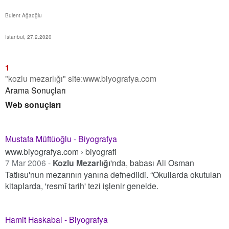
Bülent Ağaoğlu
İstanbul, 27.2.2020
1
"kozlu mezarlığı" site:www.biyografya.com
Arama Sonuçları
Web sonuçları
Mustafa Müftüoğlu - Biyografya
www.biyografya.com › biyografi
7 Mar 2006 -
Kozlu Mezarlığı
'nda, babası Ali Osman
Tatlısu'nun mezarının yanına defnedildi. “Okullarda okutulan
kitaplarda, 'resmî tarih' tezi işlenir genelde.
Hamit Haskabal - Biyografya