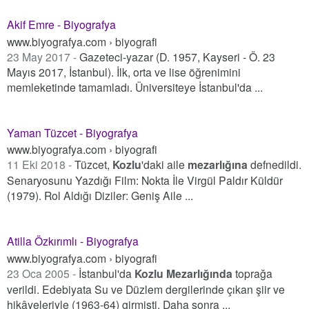
Akif Emre - Biyografya
www.biyografya.com › biyografi
23 May 2017 -
Gazeteci-yazar (D. 1957, Kayseri - Ö. 23
Mayıs 2017, İstanbul). İlk, orta ve lise öğrenimini
memleketinde tamamladı. Üniversiteye İstanbul'da ...
Yaman Tüzcet - Biyografya
www.biyografya.com › biyografi
11 Eki 2018 -
Tüzcet,
Kozlu
'daki aile
mezarlığına
defnedildi.
Senaryosunu Yazdığı Film: Nokta İle Virgül Paldır Küldür
(1979). Rol Aldığı Diziler: Geniş Aile ...
Atilla Özkırımlı - Biyografya
www.biyografya.com › biyografi
23 Oca 2005 -
İstanbul'da
Kozlu Mezarlığında
toprağa
verildi. Edebiyata Su ve Düzlem dergilerinde çıkan şiir ve
hikâyeleriyle (1963-64) girmişti. Daha sonra ...