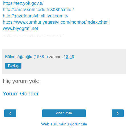
https://tez.yok.gov.tr/
http://earsiv.sehir.edu.tr:8080/xmlui/
http://gazetearsivi.milliyet.com.tr/
https://www.cumhuriyetarsivi.com/monitor/index.xhtml
www.biyografi.net
------------------------------------------.
Bülent Ağaoğlu (1958- )
zaman:
13:26
Paylaş
Hiç yorum yok:
Yorum Gönder
‹
›
Ana Sayfa
Web sürümünü görüntüle