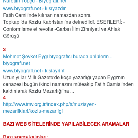
Nurettin Topçu - Biyografi.net
www.biyografi.net › kisiyazdir
Fatih Camii'nde kılınan namazdan sonra
Topkapı'da
Kozlu
Kabristanı'na defnedildi. ESERLERİ: -
Conformisme et revolte -Garbın İlim Zihniyeti ve Ahlak
Görüşü
3
Mehmet Şevket Eygi biyografisi burada ünlülerin ... -
biyografi.net
www.biyografi.net › kisiayrinti
Uzun yıllar Milli Gazete'de köşe yazarlığı yapan Eygi'nin
cenazesi bugün ikindi namazını müteakip Fatih Camisi'nden
kaldırılarak
Kozlu
Mezarlığı'na ...
4
http://www.tmv.org.tr/index.php/tr/muzisyen-
mezarliklari/kozlu-mezarligi
BAZI WEB SİTELERİNDE YAPILABİLECEK ARAMALAR
Bazı arama kalıpları;