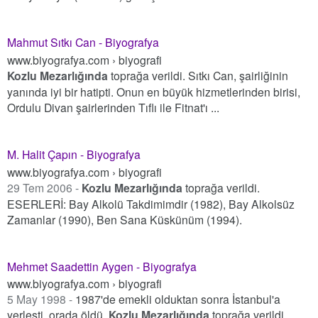
Mahmut Sıtkı Can - Biyografya
www.biyografya.com › biyografi
Kozlu Mezarlığında
toprağa verildi. Sıtkı Can, şairliğinin
yanında iyi bir hatipti. Onun en büyük hizmetlerinden birisi,
Ordulu Divan şairlerinden Tıflı ile Fitnat'ı ...
M. Halit Çapın - Biyografya
www.biyografya.com › biyografi
29 Tem 2006 -
Kozlu Mezarlığında
toprağa verildi.
ESERLERİ: Bay Alkolü Takdimimdir (1982), Bay Alkolsüz
Zamanlar (1990), Ben Sana Küskünüm (1994).
Mehmet Saadettin Aygen - Biyografya
www.biyografya.com › biyografi
5 May 1998 -
1987'de emekli olduktan sonra İstanbul'a
yerleşti, orada öldü,
Kozlu Mezarlığında
toprağa verildi.