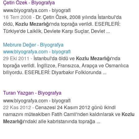
Çetin Özek - Biyografya
www.biyografya.com › biyografi
16 Tem 2008 -
Dr. Çetin Özek, 2008 yılında İstanbul'da
öldü,
Kozlu Mezarlığı
'nda toprağa verildi. ESERLERİ:
Türkiye'de Laiklik, Devlete Karşı Suçlar, Devlet ...
Mebrure Değer - Biyografya
www.biyografya.com › biyografi
29 Eki 2011 -
İstanbul'da öldü ve
Kozlu Mezarlığı
'nda
toprağa verildi. İngilizce, Fransızca, Arapça ve Osmanlıca
biliyordu. ESERLERİ: Diyarbakır Folklorunda ...
Turan Yazgan - Biyografya
www.biyografya.com › biyografi
22 Kas 2012 -
Cenazesi 24 Kasım 2012 günü ikindi
namazını müteakiben Fatih Camii'nden kaldırılarak ve
Kozlu
Mezarlığı
'ndaki aile kabristanında toprağa ...