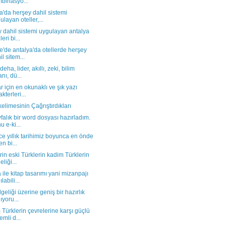
binasyo...
a'da herşey dahil sistemi
ulayan oteller,...
 dahil sistemi uygulayan antalya
leri bi...
e'de antalya'da otellerde herşey
il sitem...
deha, lider, akıllı, zeki, bilim
anı, dü...
ar için en okunaklı ve şık yazı
kterleri...
kelimesinin Çağrıştırdıkları
falık bir word dosyası hazırladım.
u e-ki...
ce yıllık tarihimiz boyunca en önde
en bi...
rin eski Türklerin kadim Türklerin
eliği...
ile kitap tasarımı yani mizanpajı
labili...
ilgeliği üzerine geniş bir hazırlık
ıyoru...
Türklerin çevrelerine karşı güçlü
emli d...