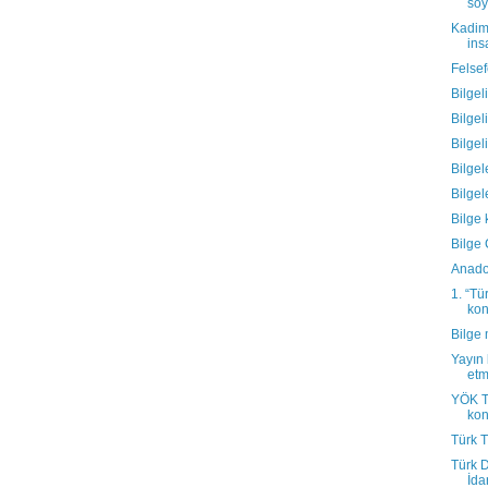
söy
Kadim 
ins
Felse
Bilgel
Bilgel
Bilgel
Bilgel
Bilgel
Bilge 
Bilge 
Anadol
1. “Tü
kon
Bilge 
Yayın 
et
YÖK Te
kon
Türk T
Türk D
İdar