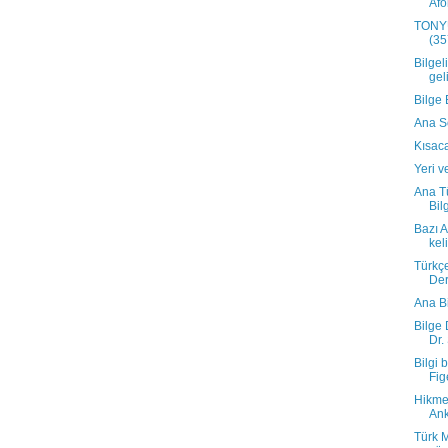
Afo
TONYU
(35
Bilgel
geli
Bilge 
Ana S
Kısaca
Yeri v
Ana T
Bil
Bazı 
kel
Türkçe
Der
Ana Bi
Bilge 
Dr.
Bilgi 
Fig
Hikmet
Ank
Türk M