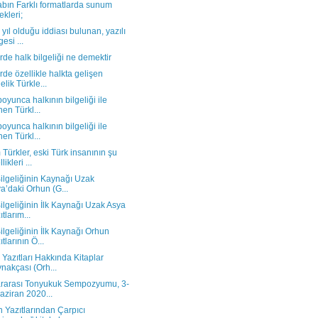
tabın Farklı formatlarda sunum
ekleri;
 yıl olduğu iddiası bulunan, yazılı
esi ...
rde halk bilgeliği ne demektir
rde özellikle halkta gelişen
elik Türkle...
boyunca halkının bilgeliği ile
nen Türkl...
boyunca halkının bilgeliği ile
nen Türkl...
Türkler, eski Türk insanının şu
likleri ...
ilgeliğinin Kaynağı Uzak
a’daki Orhun (G...
ilgeliğinin İlk Kaynağı Uzak Asya
ıtlarım...
ilgeliğinin İlk Kaynağı Orhun
ıtlarının Ö...
Yazıtları Hakkında Kitaplar
nakçası (Orh...
ararası Tonyukuk Sempozyumu, 3-
aziran 2020...
 Yazıtlarından Çarpıcı