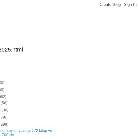
2025.html
32)
53)
082)
k
(56)
m
(36)
(79)
(298)
gülersoy'un yazdığı 172 kitap ve
-700 civ...