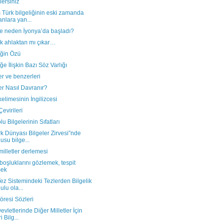
lersiniz
Türk bilgeliğinin eski zamanda
anlara yan...
fe neden İyonya’da başladı?
ik ahlaktan mı çıkar…
iğin Özü
iğe İlişkin Bazı Söz Varlığı
er ve benzerleri
er Nasıl Davranır?
kelimesinin İngilizcesi
Çevirileri
u Bilgelerinin Sıfatları
rk Dünyası Bilgeler Zirvesi”nde
usu bilge...
milletler derlemesi
boşluklarını gözlemek, tespit
mek
z Sistemindeki Tezlerden Bilgelik
ulu ola...
öresi Sözleri
evletlerinde Diğer Milletler İçin
i Bilg...