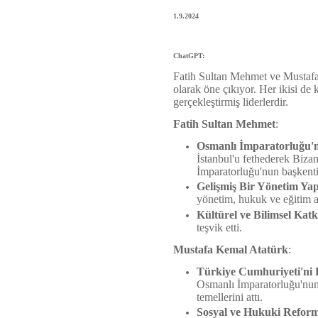
1.9.2024
ChatGPT:
Fatih Sultan Mehmet ve Mustafa 
olarak öne çıkıyor. Her ikisi de
gerçekleştirmiş liderlerdir.
Fatih Sultan Mehmet
:
Osmanlı İmparatorluğu'nu
İstanbul'u fethederek Biza
İmparatorluğu'nun başkentin
Gelişmiş Bir Yönetim Ya
yönetim, hukuk ve eğitim al
Kültürel ve Bilimsel Katk
teşvik etti.
Mustafa Kemal Atatürk
:
Türkiye Cumhuriyeti'ni
Osmanlı İmparatorluğu'nun 
temellerini attı.
Sosyal ve Hukuki Reform