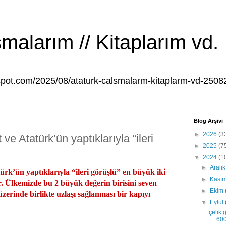
şmalarım // Kitaplarım vd.
gspot.com/2025/08/ataturk-calsmalarm-kitaplarm-vd-2508
Blog Arşivi
►
2026
(3
e Atatürk’ün yaptıklarıyla “ileri
►
2025
(7
▼
2024
(1
►
Aralı
rk’ün yaptıklarıyla “ileri görüşlü” en büyük iki
►
Kası
r. Ülkemizde bu 2 büyük değerin birisini seven
►
Ekim
üzerinde birlikte uzlaşı sağlanması bir kapıyı
▼
Eylül
çelik 
600