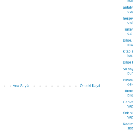
kom
antaly
uyg
herşey
otel
Türkiy
dah
Bilge, 
ins
kitapl
kara
Bilge 
50 say
bun
Binler
gel
Ana Sayfa
Önceki Kayıt
Türkle
bilg
Canva 
yapı
türk b
yap
Kadim 
sist