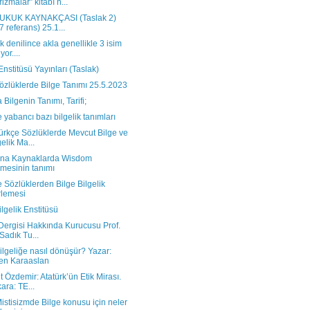
rizmalar” kitabı h...
KUK KAYNAKÇASI (Taslak 2)
7 referans) 25.1...
ik denilince akla genellikle 3 isim
yor....
Enstitüsü Yayınları (Taslak)
özlüklerde Bilge Tanımı 25.5.2023
 Bilgenin Tanımı, Tarifi;
e yabancı bazı bilgelik tanımları
ürkçe Sözlüklerde Mevcut Bilge ve
gelik Ma...
Ana Kaynaklarda Wisdom
imesinin tanımı
 Sözlüklerden Bilge Bilgelik
lemesi
lgelik Enstitüsü
Dergisi Hakkında Kurucusu Prof.
 Sadık Tu...
bilgeliğe nasıl dönüşür? Yazar:
en Karaaslan
 Özdemir: Atatürk’ün Etik Mirası.
ara: TE...
istisizmde Bilge konusu için neler