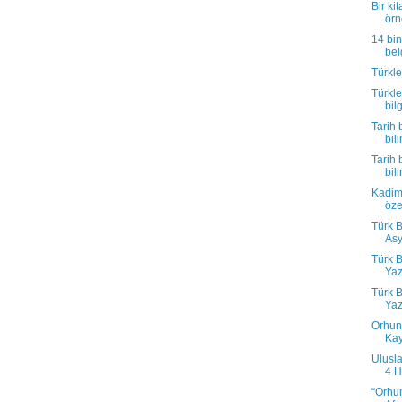
Bir ki
örn
14 bin
belg
Türkle
Türkle
bilg
Tarih 
bili
Tarih 
bili
Kadim 
özel
Türk B
Asy
Türk B
Yaz
Türk B
Yaz
Orhun 
Kay
Ulusl
4 H
“Orhun