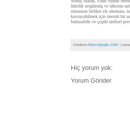
Sonuç olarak, Fatih Sultan Mehm
liderlik sergilemiş ve ülkenin tar
mirasının birlikte ele alınması, 
kavrayabilmek için önemli bir ad
bulunabilir ve çeşitli tarihsel per
Gönderen
Bülent Ağaoğlu (1958- )
zama
Hiç yorum yok:
Yorum Gönder