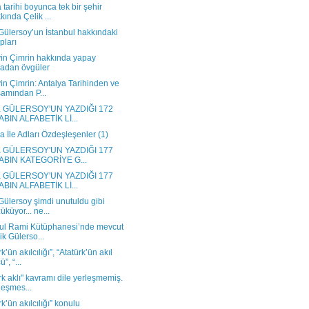
tarihi boyunca tek bir şehir
kında Çelik ...
Gülersoy’un İstanbul hakkındaki
apları
in Çimrin hakkında yapay
adan övgüler
n Çimrin: Antalya Tarihinden ve
amından P...
K GÜLERSOY'UN YAZDIĞI 172
ABIN ALFABETİK Lİ...
a İle Adları Özdeşleşenler (1)
K GÜLERSOY'UN YAZDIĞI 177
ABIN KATEGORİYE G...
K GÜLERSOY'UN YAZDIĞI 177
ABIN ALFABETİK Lİ...
Gülersoy şimdi unutuldu gibi
üküyor... ne...
bul Rami Kütüphanesi’nde mevcut
ik Gülerso...
k’ün akılcılığı”, “Atatürk’ün akıl
”, “...
rk aklı" kavramı dile yerleşmemiş.
leşmes...
rk’ün akılcılığı” konulu