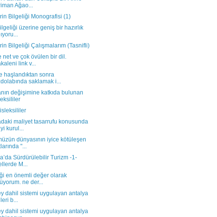
iman Ağao...
rin Bilgeliği Monografisi (1)
ilgeliği üzerine geniş bir hazırlık
ıyoru...
rin Bilgeliği Çalışmalarım (Tasnifli)
 net ve çok övülen bir dil.
kaleni link v...
e haşlandıktan sonra
dolabında saklamak i...
nın değişimine katkıda bulunan
eksililer
isleksililer
daki maliyet tasarrufu konusunda
yi kurul...
üzün dünyasının iyice kötüleşen
larında "...
a’da Sürdürülebilir Turizm -1-
ellerde M...
iği en önemli değer olarak
üyorum. ne der...
y dahil sistemi uygulayan antalya
leri b...
y dahil sistemi uygulayan antalya