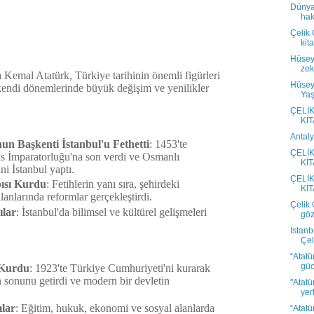
Dünya 
hak
Çelik 
kit
Hüsey
zek
Kemal Atatürk, Türkiye tarihinin önemli figürleri
Hüseyi
 kendi dönemlerinde büyük değişim ve yenilikler
Yaş
ÇELİ
KİT
Antaly
n Başkenti İstanbul'u Fethetti
: 1453'te
ÇELİ
ns İmparatorluğu'na son verdi ve Osmanlı
KİT
i İstanbul yaptı.
ÇELİ
pısı Kurdu
: Fetihlerin yanı sıra, şehirdeki
KİT
anlarında reformlar gerçekleştirdi.
Çelik 
ılar
: İstanbul'da bilimsel ve kültürel gelişmeleri
göz
İstan
Çel
“Atatür
gücü
 Kurdu
: 1923'te Türkiye Cumhuriyeti'ni kurarak
sonunu getirdi ve modern bir devletin
"Atatü
yer
lar
: Eğitim, hukuk, ekonomi ve sosyal alanlarda
“Atatü