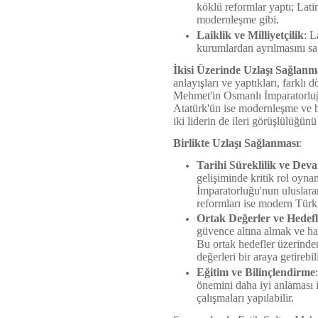
köklü reformlar yaptı; Lati
modernleşme gibi.
Laiklik ve Milliyetçilik
: L
kurumlardan ayrılmasını sağl
İkisi Üzerinde Uzlaşı Sağlanm
anlayışları ve yaptıkları, farklı
Mehmet'in Osmanlı İmparatorluğu
Atatürk'ün ise modernleşme ve ba
iki liderin de ileri görüşlülüğü
Birlikte Uzlaşı Sağlanması
:
Tarihi Süreklilik ve Deva
gelişiminde kritik rol oyna
İmparatorluğu'nun uluslarara
reformları ise modern Türki
Ortak Değerler ve Hedefl
güvence altına almak ve hal
Bu ortak hedefler üzerinden
değerleri bir araya getirebili
Eğitim ve Bilinçlendirme
önemini daha iyi anlaması i
çalışmaları yapılabilir.