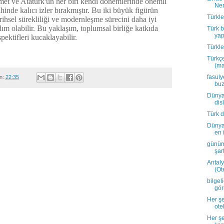
et ve Atatürk'ün her biri kendi dönemlerinde önemli
Ner
ihinde kalıcı izler bırakmıştır. Bu iki büyük figürün
Türkle
tarihsel sürekliliği ve modernleşme sürecini daha iyi
ım olabilir. Bu yaklaşım, toplumsal birliğe katkıda
Türk b
yap
spektifleri kucaklayabilir.
Türkle
Türkçe
(ma
fasuly
n:
22:35
buz
Dünya
disl
Türk d
Dünya
en i
günüm
şart
Antaly
(Ot
bilgel
gör
Her şe
otel
Her şe