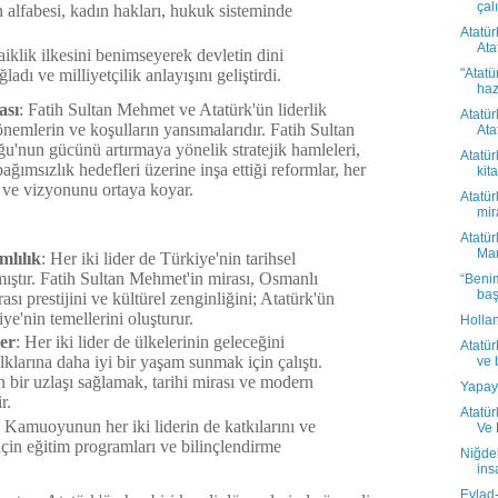
çal
n alfabesi, kadın hakları, hukuk sisteminde
Atatür
Atat
aiklik ilkesini benimseyerek devletin dini
adı ve milliyetçilik anlayışını geliştirdi.
"Atatü
haz
ası
: Fatih Sultan Mehmet ve Atatürk'ün liderlik
Atatür
 dönemlerin ve koşulların yansımalarıdır. Fatih Sultan
Atat
'nun gücünü artırmaya yönelik stratejik hamleleri,
Atatür
ğımsızlık hedefleri üzerine inşa ettiği reformlar, her
kita
nü ve vizyonunu ortaya koyar.
Atatü
mir
Atatür
Mant
mlılık
: Her iki lider de Türkiye'nin tarihsel
mıştır. Fatih Sultan Mehmet'in mirası, Osmanlı
“Benim
başl
sı prestijini ve kültürel zenginliğini; Atatürk'ün
ye'nin temellerini oluşturur.
Holl
er
: Her iki lider de ülkelerinin geleceğini
Atatür
klarına daha iyi bir yaşam sunmak için çalıştı.
ve b
 bir uzlaşı sağlamak, tarihi mirası ve modern
Yapay
r.
Atatür
: Kamuoyunun her iki liderin de katkılarını ve
Ve B
çin eğitim programları ve bilinçlendirme
Niğdel
ins
Evlad-