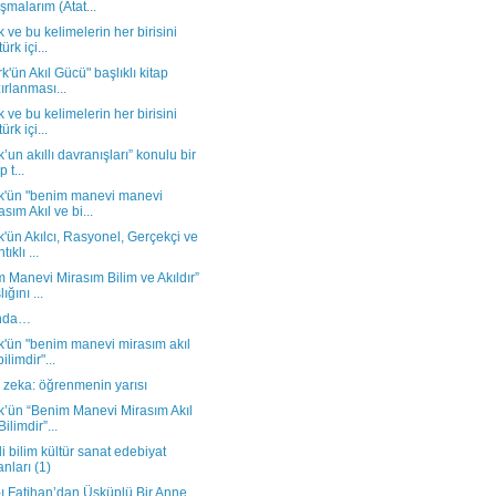
ışmalarım (Atat...
k ve bu kelimelerin her birisini
ürk içi...
rk'ün Akıl Gücü" başlıklı kitap
ırlanması...
k ve bu kelimelerin her birisini
ürk içi...
k’un akıllı davranışları” konulu bir
p t...
rk'ün "benim manevi manevi
asım Akıl ve bi...
k'ün Akılcı, Rasyonel, Gerçekçi ve
ıklı ...
 Manevi Mirasım Bilim ve Akıldır”
ığını ...
anda…
k'ün "benim manevi mirasım akıl
ilimdir"...
 zeka: öğrenmenin yarısı
k’ün “Benim Manevi Mirasım Akıl
ilimdir”...
i bilim kültür sanat edebiyat
anları (1)
ı Fatihan’dan Üsküplü Bir Anne