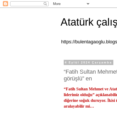
Atatürk çalı
https://bulentagaoglu.blo
4 Eylül 2024 Çarşamba
“Fatih Sultan Mehmet v
görüşlü” en
“Fatih Sultan Mehmet ve Atatü
liderimiz olduğu” açıklanabili
diğerine soğuk duruyor. İkisi 
aralayabilir mi…